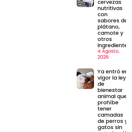
cervezas
nutritivas
con
sabores de
plátano,
camote y
otros
ingredientes
4 Agosto,
2026
Ya entró en
vigor la ley
de
bienestar
animal que
prohíbe
tener
camadas
de perros y
gatos sin