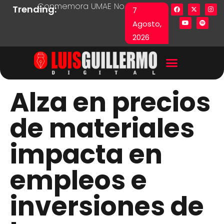
Conmemora UMAE No. 71 Día de las y los Pacie
Lista en excel expone pr
Fu
Trending:
7
Agosto,
2026
Alza en precios
de materiales
impacta en
empleos e
inversiones de