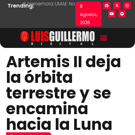
Conmemora UMAE No. 71 Día de las y los Pacie
Lista en excel expone pr
Fu
Trending:
8
Agosto,
2026
Artemis II deja
la órbita
terrestre y se
encamina
hacia la Luna