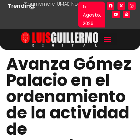
Conmemora UMAE No. 71 Día de las y los Pacie
Lista en excel expone pr
Fue
Trending:
5
Agosto,
2026
Avanza Gómez
Palacio en el
ordenamiento
de la actividad
de