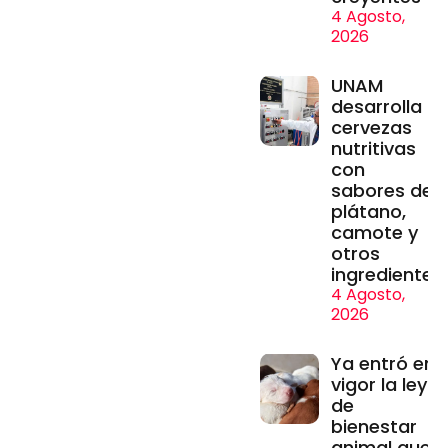
4 Agosto,
2026
UNAM
desarrolla
cervezas
nutritivas
con
sabores de
plátano,
camote y
otros
ingredientes
4 Agosto,
2026
Ya entró en
vigor la ley
de
bienestar
animal que