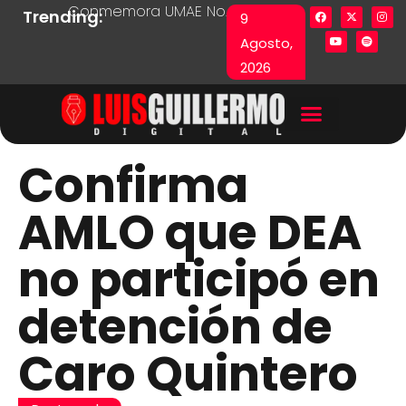
Conmemora UMAE No. 71 Día de las y los Pacie
Lista en excel expone pr
Fu
Trending:
9
Agosto,
2026
Confirma
AMLO que DEA
no participó en
detención de
Caro Quintero