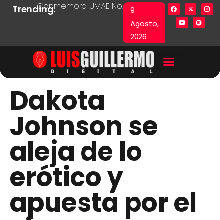
Conmemora UMAE No. 71 Día de las y los Pacie
Lista en excel expone pr
Fu
Trending:
9
Agosto,
2026
Dakota
Johnson se
aleja de lo
erótico y
apuesta por el