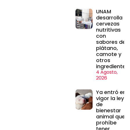
UNAM
desarrolla
cervezas
nutritivas
con
sabores de
plátano,
camote y
otros
ingredientes
4 Agosto,
2026
Ya entró en
vigor la ley
de
bienestar
animal que
prohíbe
tener