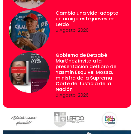
Cambia una vida; adopta
un amigo este jueves en
Lerdo
5 Agosto, 2026
Gobierno de Betzabé
Martínez invita a la
presentación del libro de
Yasmín Esquivel Mossa,
ministra de la Suprema
Corte de Justicia de la
Nación
5 Agosto, 2026