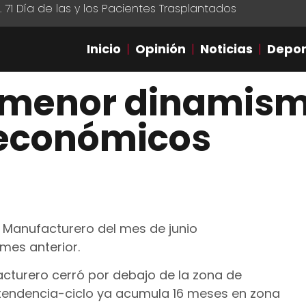
1 Día de las y los Pacientes Trasplantados
Inicio
Opinión
Noticias
Depor
a menor dinamis
 económicos
 Manufacturero del mes de junio
mes anterior.
acturero cerró por debajo de la zona de
e tendencia-ciclo ya acumula 16 meses en zona