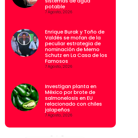
sistemas de agua
potable
7 Agosto, 2026
Enrique Burak y Toño de
Valdés se mofan de la
peculiar estrategia de
nominación de Memo
Schutz en La Casa de los
Famosos
7 Agosto, 2026
Investigan planta en
México por brote de
salmonelosis en EU
relacionado con chiles
jalapeños
7 Agosto, 2026