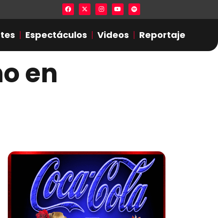
Lista en excel expone presuntas infidel
tes
Espectáculos
Videos
Reportaje
mo en