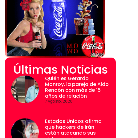
Últimas Noticias
Quién es Gerardo
Monroy, la pareja de Aldo
Rendón con más de 15
años de relación
7 Agosto, 2026
Estados Unidos afirma
que hackers de Irán
están atacando sus