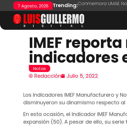
Conmemora UMAE No. 7
Trending:
7 Agosto, 2026
IMEF report
indicadores
Notas
Redacción
Julio 5, 2022
Los Indicadores IMEF Manufacturero y No
disminuyeron su dinamismo respecto al 
En esta ocasión, el Indicador IMEF Manuf
expansión (50). A pesar de ello, su seri