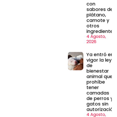
con
sabores de
plátano,
camote y
otros
ingredientes
4 Agosto,
2026
Ya entró en
vigor la ley
de
bienestar
animal que
prohíbe
tener
camadas
de perros y
gatos sin
autorización
4 Agosto,