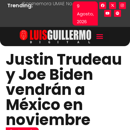
Conmemora UMAE No. 71 Día de las y los Pacie
Lista en excel expone pr
Fu
Trending:
9
Agosto,
2026
Justin Trudeau
y Joe Biden
vendrán a
México en
noviembre