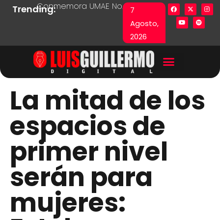
Conmemora UMAE No. 71 Día de las y los Pacie
Lista en excel expone pr
Fu
Trending:
7
Agosto,
2026
La mitad de los
espacios de
primer nivel
serán para
mujeres: