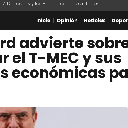
1 Día de las y los Pacientes Trasplantados
Inicio
Opinión
Noticias
Depor
rd advierte sobre
 el T-MEC y sus
es económicas p