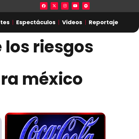
Lista en excel expone presuntas infide
tes
Espectáculos
Videos
Reportaje
 los riesgos
ara méxico