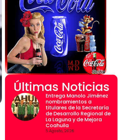
Últimas Noticias
Entrega Manolo Jiménez
nombramientos a
titulares de la Secretaría
de Desarrollo Regional de
La Laguna y de Mejora
Coahuila
5 Agosto, 2026