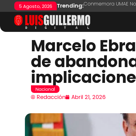
Conmemora UMAE No. 7
Trending:
5 Agosto, 2026
Marcelo Ebra
de abandonar
implicacion
Nacional
Redacción
Abril 21, 2026