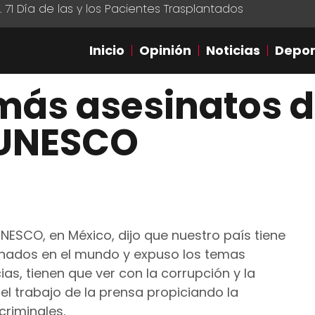
1 Día de las y los Pacientes Trasplantados
Inicio
Opinión
Noticias
Depor
más asesinatos 
 UNESCO
NESCO, en México, dijo que nuestro país tiene
sinados en el mundo y expuso los temas
as, tienen que ver con la corrupción y la
el trabajo de la prensa propiciando la
riminales.