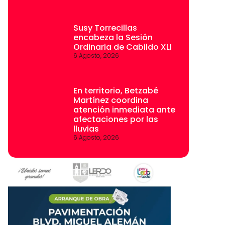
Susy Torrecillas
encabeza la Sesión
Ordinaria de Cabildo XLI
6 Agosto, 2026
En territorio, Betzabé
Martínez coordina
atención inmediata ante
afectaciones por las
lluvias
6 Agosto, 2026