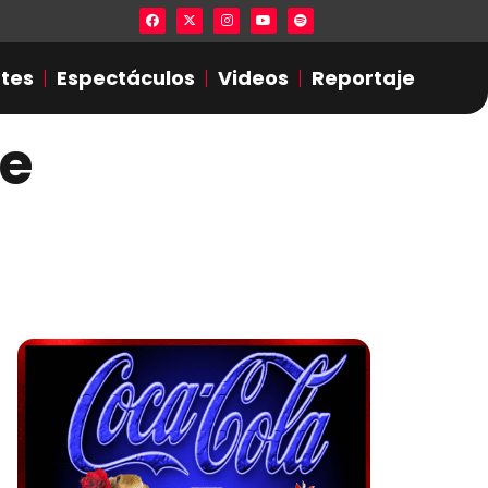
Lista en excel expone presuntas infidel
tes
Espectáculos
Videos
Reportaje
de