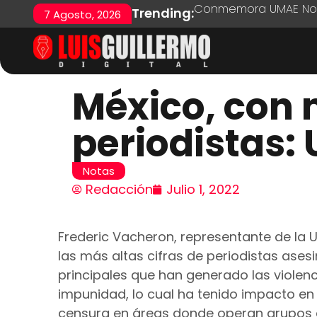
Conmemora UMAE No. 7
Trending:
7 Agosto, 2026
México, con 
periodistas:
Notas
Redacción
Julio 1, 2022
Frederic Vacheron, representante de la U
las más altas cifras de periodistas ase
principales que han generado las violenci
impunidad, lo cual ha tenido impacto en 
censura en áreas donde operan grupos c