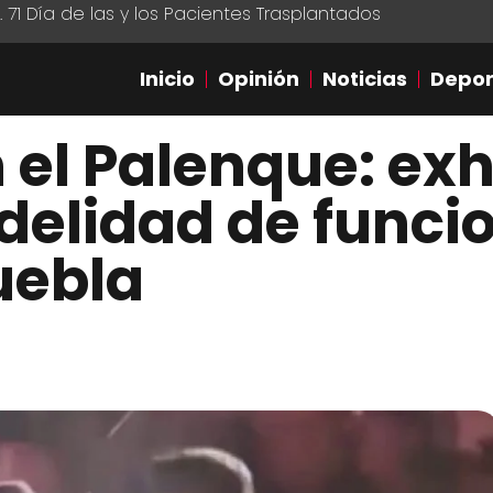
1 Día de las y los Pacientes Trasplantados
Inicio
Opinión
Noticias
Depor
n el Palenque: ex
idelidad de funci
uebla