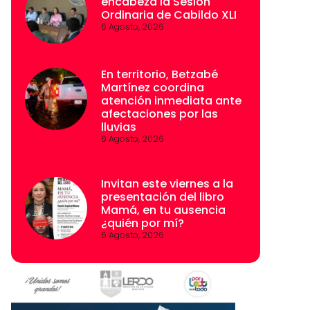
encabeza la Sesión
Ordinaria de Cabildo XLI
6 Agosto, 2026
En territorio, Betzabé
Martínez coordina
atención inmediata ante
afectaciones por las
lluvias
6 Agosto, 2026
Invitan este viernes a la
presentación del libro
Mamá, en tu ausencia
¿quién por mí?
6 Agosto, 2026