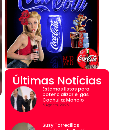
Últimas Noticias
Estamos listos para
potencializar el gas
Coahuila: Manolo
6 Agosto, 2026
Susy Torrecillas