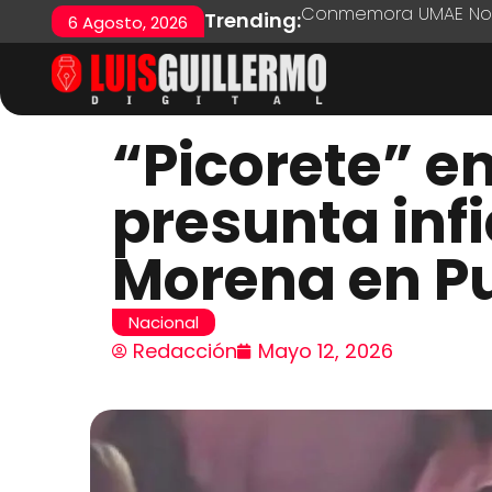
Conmemora UMAE No. 7
Trending:
6 Agosto, 2026
“Picorete” e
presunta inf
Morena en P
Nacional
Redacción
Mayo 12, 2026