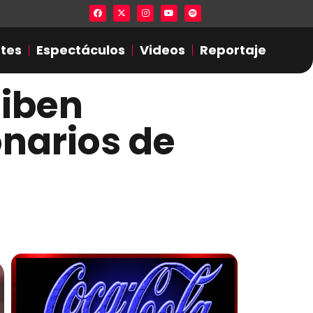
Lista en excel expone presuntas infidel
tes
Espectáculos
Videos
Reportaje
hiben
onarios de