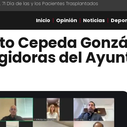
1 Día de las y los Pacientes Trasplantados
Inicio
Opinión
Noticias
Depor
to Cepeda Gonzá
egidoras del Ayu