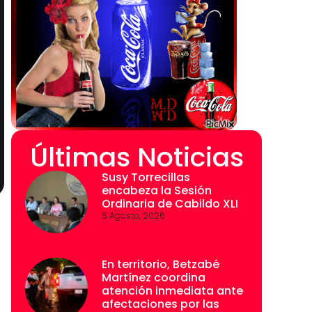
Últimas Noticias
Susy Torrecillas
encabeza la Sesión
Ordinaria de Cabildo XLI
6 Agosto, 2026
En territorio, Betzabé
Martínez coordina
atención inmediata ante
afectaciones por las