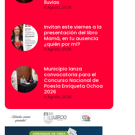
lluvias
6 Agosto, 2026
Invitan este viernes a la
presentación del libro
Mamá, en tu ausencia
¿quién por mí?
6 Agosto, 2026
Municipio lanza
convocatoria para el
Concurso Nacional de
Poesía Enriqueta Ochoa
2026
6 Agosto, 2026