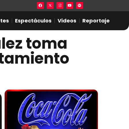
Lista en excel expone presuntas infidel
tes
Espectáculos
Videos
Reportaje
lez toma
ntamiento