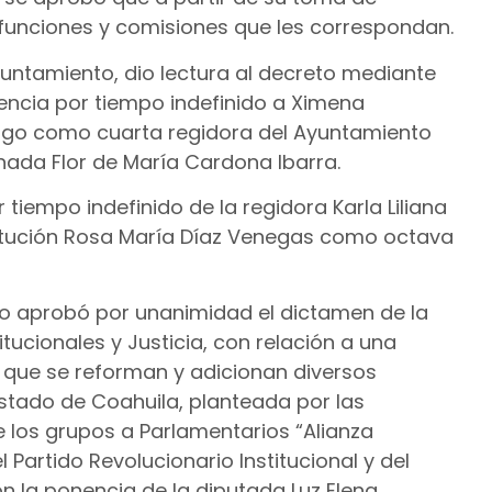
s funciones y comisiones que les correspondan.
untamiento, dio lectura al decreto mediante
cencia por tiempo indefinido a Ximena
cargo como cuarta regidora del Ayuntamiento
nada Flor de María Cardona Ibarra.
r tiempo indefinido de la regidora Karla Liliana
titución Rosa María Díaz Venegas como octava
ldo aprobó por unanimidad el dictamen de la
ucionales y Justicia, con relación a una
a que se reforman y adicionan diversos
 Estado de Coahuila, planteada por las
e los grupos a Parlamentarios “Alianza
 Partido Revolucionario Institucional y del
n la ponencia de la diputada Luz Elena