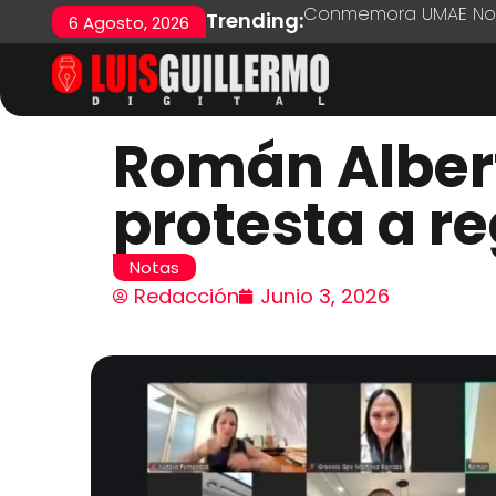
Conmemora UMAE No. 7
Trending:
6 Agosto, 2026
Román Alber
protesta a r
Notas
Redacción
Junio 3, 2026