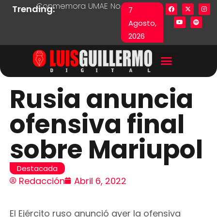
Conmemora UMAE No. 71 Día de las y los Pacie
Lista en excel expone pr
Fu
Trending:
7
Agosto,
2026
Rusia anuncia
ofensiva final
sobre Mariupol
Destacada
Redacción
Abril 6, 2022
El Ejército ruso anunció ayer la ofensiva