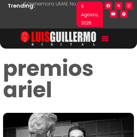
Conmemora UMAE No. 71 Día de las y los Pacie
Lista en excel expone pr
Fu
Trending:
9
Agosto,
2026
premios
ariel