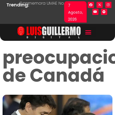
Conmemora UMAE No. 71 Día de las y los Pacie
Lista en excel expone pr
Fu
Trending:
7
Agosto,
2026
preocupaci
de Canadá