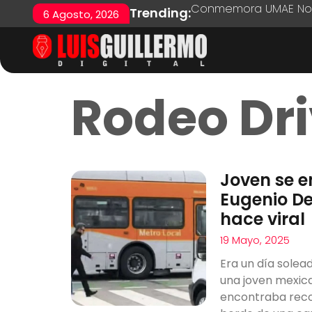
Conmemora UMAE No. 7
Trending:
6 Agosto, 2026
Rodeo Dr
Joven se e
Eugenio De
hace viral
19 Mayo, 2025
Era un día solead
una joven mexic
encontraba reco