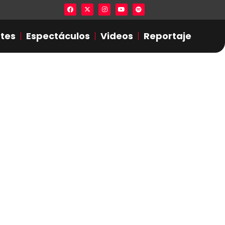
Lista en excel expone presuntas infidel
tes
Espectáculos
Videos
Reportaje