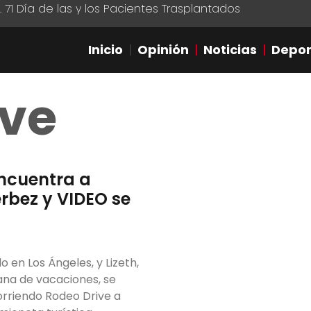
1 Día de las y los Pacientes Trasplantados
Inicio
Opinión
Noticias
Depor
ive
ncuentra a
rbez y VIDEO se
o en Los Ángeles, y Lizeth,
ana de vacaciones, se
rriendo Rodeo Drive a