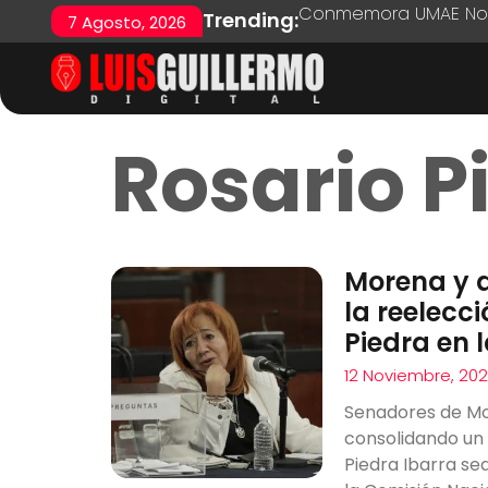
Conmemora UMAE No. 7
Trending:
7 Agosto, 2026
Rosario P
Morena y 
la reelecc
Piedra en 
12 Noviembre, 20
Senadores de Mo
consolidando un
Piedra Ibarra se