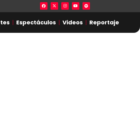
Lista en excel expone presuntas infidel
tes
Espectáculos
Videos
Reportaje