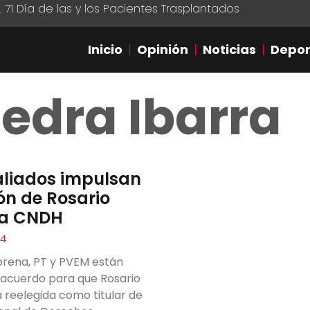
1 Día de las y los Pacientes Trasplantados
Inicio
Opinión
Noticias
Depor
iedra Ibarra
aliados impulsan
ión de Rosario
la CNDH
24
rena, PT y PVEM están
 acuerdo para que Rosario
a reelegida como titular de