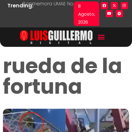
Conmemora UMAE No. 71 Día de las y los Pacie
Lista en excel expone pr
Fu
Trending:
8
Agosto,
2026
rueda de la
fortuna