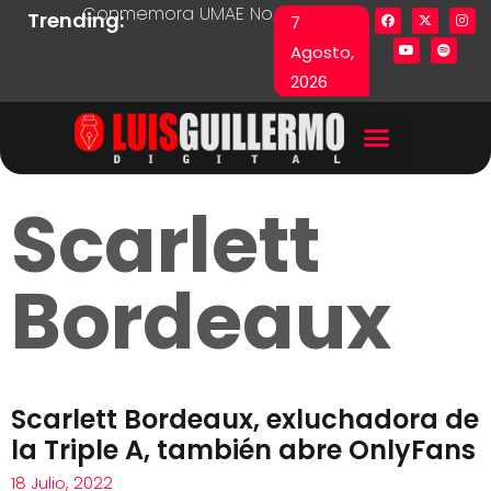
Conmemora UMAE No. 71 Día de las y los Pacie
Lista en excel expone pr
Fu
Trending:
7
Agosto,
2026
Scarlett
Bordeaux
Scarlett Bordeaux, exluchadora de
la Triple A, también abre OnlyFans
18 Julio, 2022