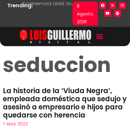
Conmemora UMAE No. 71 Día de las y los Pacie
Lista en excel expone pr
Fu
Trending:
8
Agosto,
2026
seduccion
La historia de la ‘Viuda Negra’,
empleada doméstica que sedujo y
asesinó a empresario e hijos para
quedarse con herencia
7 Abril, 2022