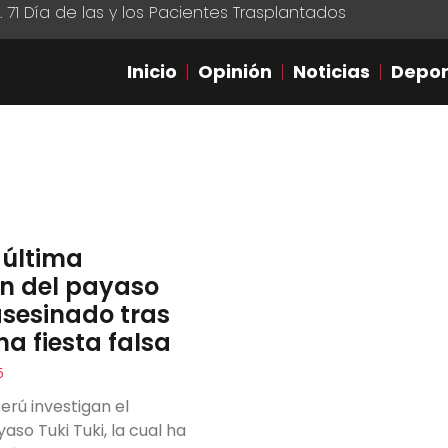
1 Día de las y los Pacientes Trasplantados
Inicio
Opinión
Noticias
Depor
 última
ón del payaso
 asesinado tras
na fiesta falsa
5
erú investigan el
aso Tuki Tuki, la cual ha