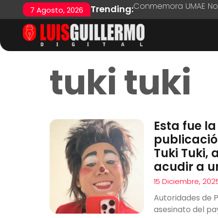
Conmemora UMAE No. 7
Trending:
7 Agosto, 2026
tuki tuki
Esta fue la
publicaci
Tuki Tuki,
acudir a u
15 Diciembre, 202
Autoridades de P
asesinato del pay