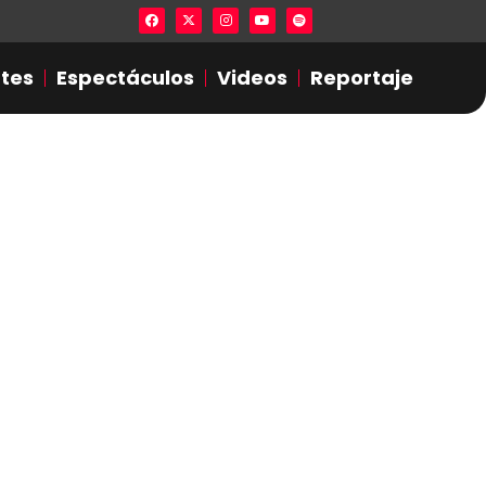
Lista en excel expone presuntas infidel
tes
Espectáculos
Videos
Reportaje