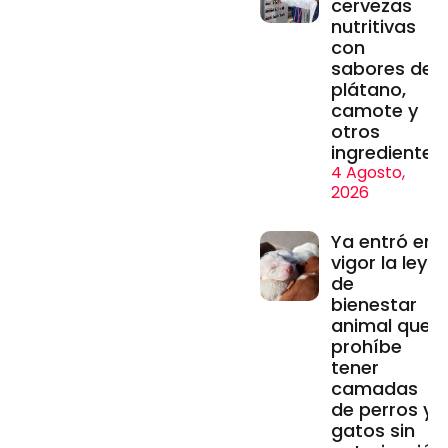
cervezas
nutritivas
con
sabores de
plátano,
camote y
otros
ingredientes
4 Agosto,
2026
Ya entró en
vigor la ley
de
bienestar
animal que
prohíbe
tener
camadas
de perros y
gatos sin