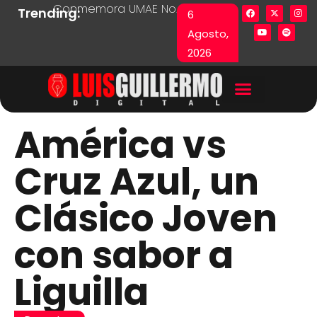
Conmemora UMAE No. 71 Día de las y los Pacie
Lista en excel expone pr
Fu
Trending:
6
Agosto,
2026
América vs
Cruz Azul, un
Clásico Joven
con sabor a
Liguilla