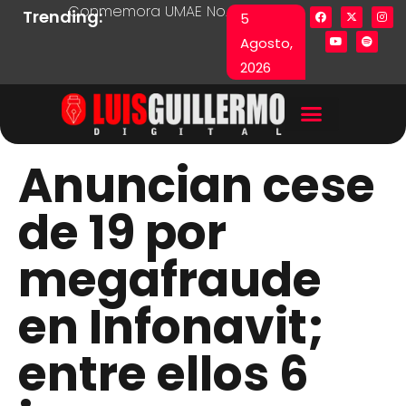
Conmemora UMAE No. 71 Día de las y los Pacie
Lista en excel expone pr
Fue
Trending:
5
Agosto,
2026
Anuncian cese
de 19 por
megafraude
en Infonavit;
entre ellos 6