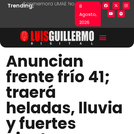
Conmemora UMAE No. 71 Día de las y los Pacie
Lista en excel expone pr
Fu
Trending:
8
Agosto,
2026
Anuncian
frente frío 41;
traerá
heladas, lluvia
y fuertes