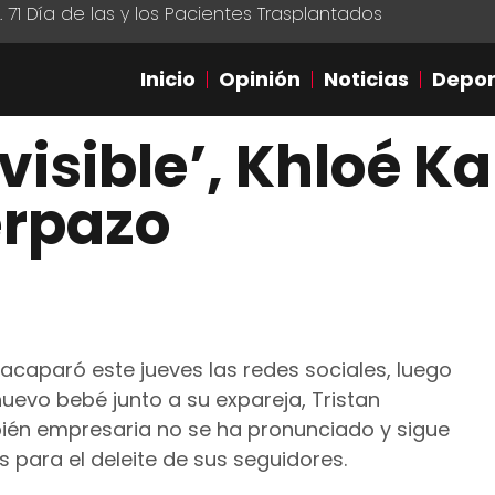
1 Día de las y los Pacientes Trasplantados
Inicio
Opinión
Noticias
Depor
nvisible’, Khloé 
rpazo
acaparó este jueves las redes sociales, luego
uevo bebé junto a su expareja, Tristan
ién empresaria no se ha pronunciado y sigue
 para el deleite de sus seguidores.