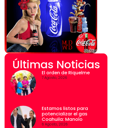
Últimas Noticias
El orden de Riquelme
7 Agosto, 2026
Estamos listos para
potencializar el gas
Coahuila: Manolo
6 Agosto, 2026