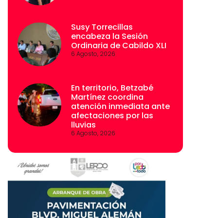
Susy Torrecillas
encabeza la Sesión
Ordinaria de Cabildo XLI
6 Agosto, 2026
En territorio, Betzabé
Martínez coordina
atención inmediata ante
afectaciones por las
lluvias
6 Agosto, 2026