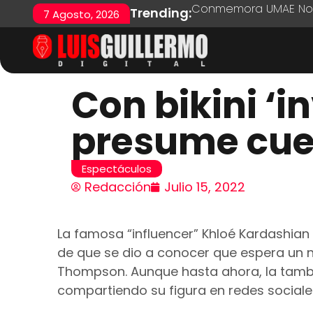
Conmemora UMAE No. 7
Trending:
7 Agosto, 2026
Con bikini ‘i
presume cue
Espectáculos
Redacción
Julio 15, 2022
La famosa “influencer” Khloé Kardashian 
de que se dio a conocer que espera un n
Thompson. Aunque hasta ahora, la tamb
compartiendo su figura en redes sociales