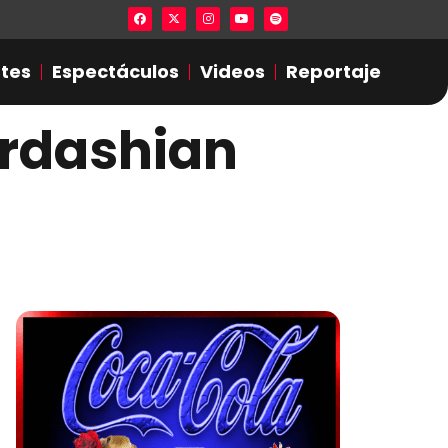
Lista en excel expone presuntas infidel
tes
Espectáculos
Videos
Reportaje
Kardashian