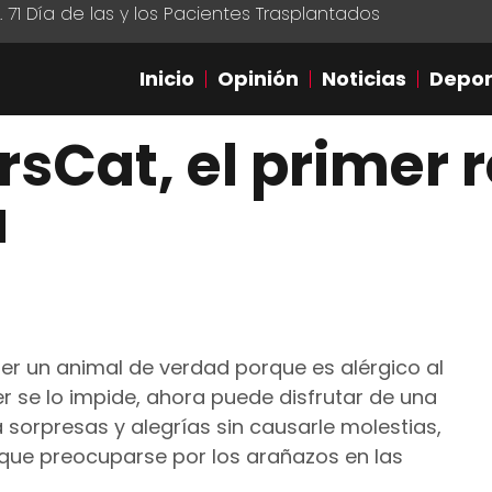
1 Día de las y los Pacientes Trasplantados
Inicio
Opinión
Noticias
Depor
sCat, el primer r
a
ner un animal de verdad porque es alérgico al
er se lo impide, ahora puede disfrutar de una
sorpresas y alegrías sin causarle molestias,
r que preocuparse por los arañazos en las