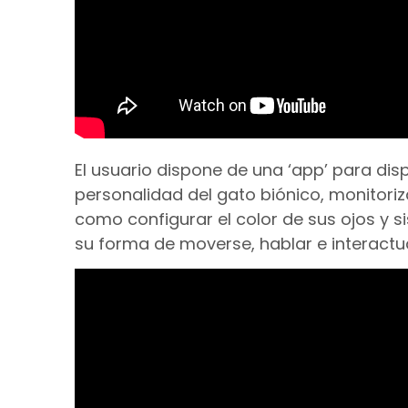
El usuario dispone de una ‘app’ para dis
personalidad del gato biónico, monitoriza
como configurar el color de sus ojos y s
su forma de moverse, hablar e interactua