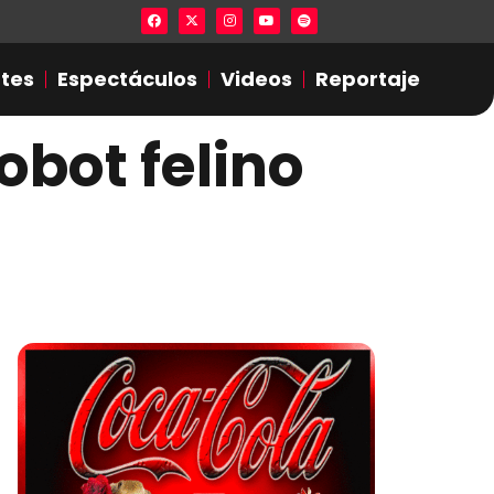
Lista en excel expone presuntas infidel
tes
Espectáculos
Videos
Reportaje
obot felino