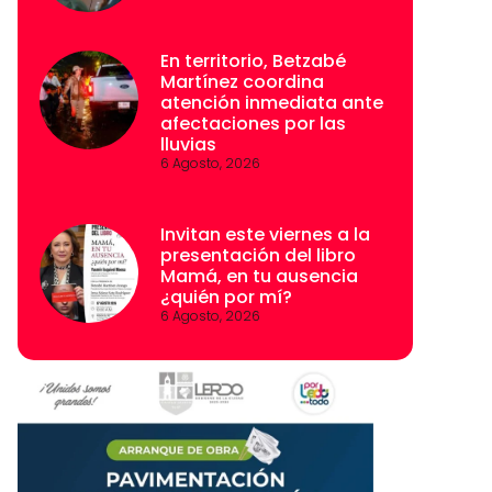
En territorio, Betzabé
Martínez coordina
atención inmediata ante
afectaciones por las
lluvias
6 Agosto, 2026
Invitan este viernes a la
presentación del libro
Mamá, en tu ausencia
¿quién por mí?
6 Agosto, 2026