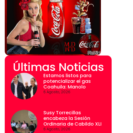
Últimas Noticias
Estamos listos para
potencializar el gas
Coahuila: Manolo
6 Agosto, 2026
Susy Torrecillas
encabeza la Sesión
Ordinaria de Cabildo XLI
6 Agosto, 2026