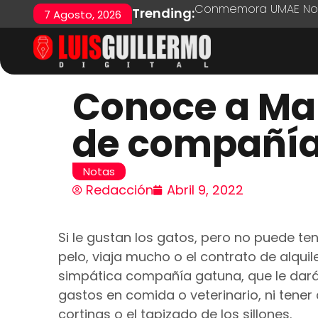
Conmemora UMAE No. 7
Trending:
7 Agosto, 2026
Conoce a Mar
de compañí
Notas
Redacción
Abril 9, 2022
Si le gustan los gatos, pero no puede te
pelo, viaja mucho o el contrato de alquil
simpática compañía gatuna, que le dará 
gastos en comida o veterinario, ni tene
cortinas o el tapizado de los sillones.