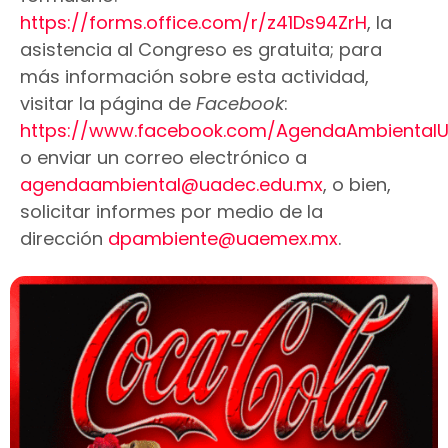
https://forms.office.com/r/z41Ds94ZrH
, la
asistencia al Congreso es gratuita; para
más información sobre esta actividad,
visitar la página de
Facebook
:
https://www.facebook.com/AgendaAmbientalUni
o enviar un correo electrónico a
agendaambiental@uadec.edu.mx
, o bien,
solicitar informes por medio de la
dirección
dpambiente@uaemex.mx
.