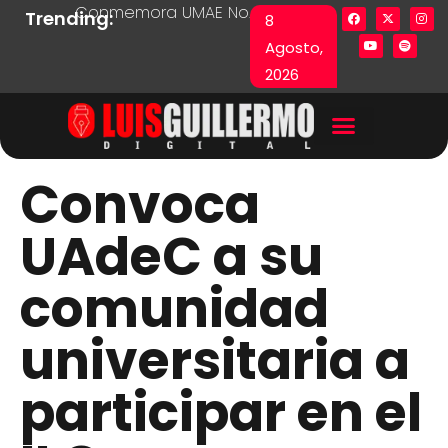
Conmemora UMAE No. 71 Día de las y los Pacie
Lista en excel expone pr
Fu
Trending:
8
Agosto,
2026
Convoca
UAdeC a su
comunidad
universitaria a
participar en el