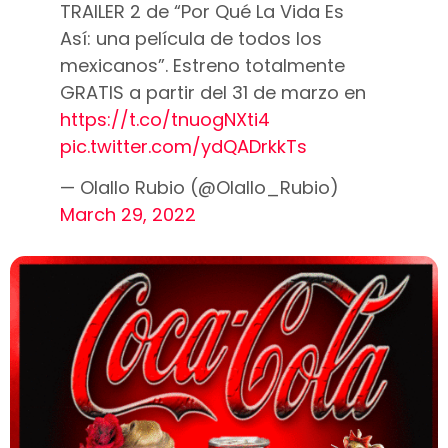
TRAILER 2 de “Por Qué La Vida Es
Así: una película de todos los
mexicanos”. Estreno totalmente
GRATIS a partir del 31 de marzo en
https://t.co/tnuogNXti4
pic.twitter.com/ydQADrkkTs
— Olallo Rubio (@Olallo_Rubio)
March 29, 2022