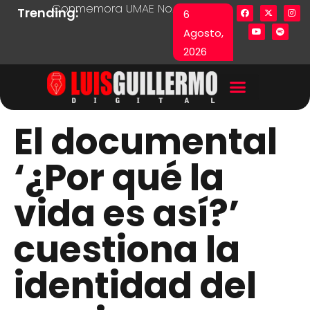
Conmemora UMAE No. 71 Día de las y los Pacie
Lista en excel expone pr
Fu
Trending:
6
Agosto,
2026
El documental
‘¿Por qué la
vida es así?’
cuestiona la
identidad del