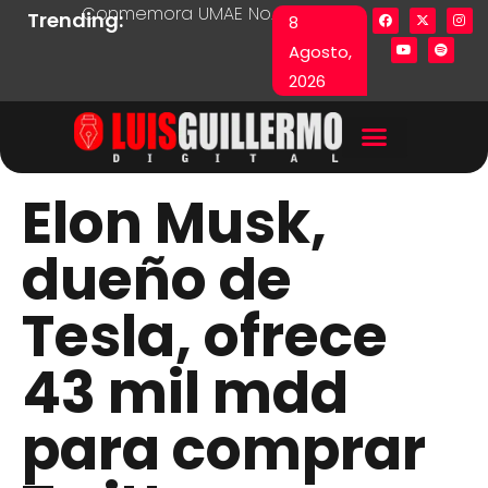
Conmemora UMAE No. 71 Día de las y los Pacie
Lista en excel expone pr
Fu
Trending:
8
Agosto,
2026
Elon Musk,
dueño de
Tesla, ofrece
43 mil mdd
para comprar