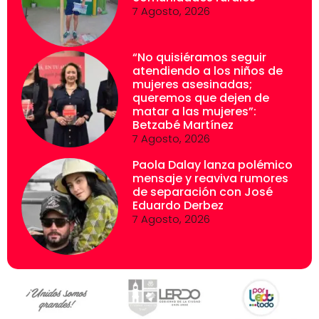
7 Agosto, 2026
“No quisiéramos seguir
atendiendo a los niños de
mujeres asesinadas;
queremos que dejen de
matar a las mujeres”:
Betzabé Martínez
7 Agosto, 2026
Paola Dalay lanza polémico
mensaje y reaviva rumores
de separación con José
Eduardo Derbez
7 Agosto, 2026