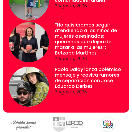
comunidades rurales
7 Agosto, 2026
“No quisiéramos seguir
atendiendo a los niños de
mujeres asesinadas;
queremos que dejen de
matar a las mujeres”:
Betzabé Martínez
7 Agosto, 2026
Paola Dalay lanza polémico
mensaje y reaviva rumores
de separación con José
Eduardo Derbez
7 Agosto, 2026