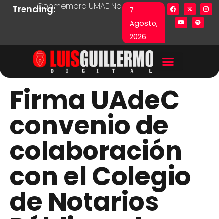
Conmemora UMAE No. 71 Día de las y los Pacie
Lista en excel expone pr
Fu
Trending:
7
Agosto,
2026
Firma UAdeC
convenio de
colaboración
con el Colegio
de Notarios