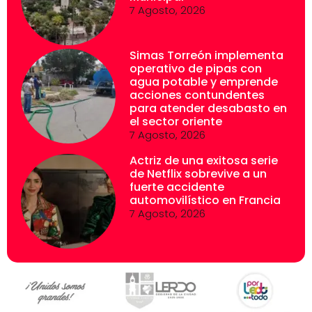
7 Agosto, 2026
Simas Torreón implementa
operativo de pipas con
agua potable y emprende
acciones contundentes
para atender desabasto en
el sector oriente
7 Agosto, 2026
Actriz de una exitosa serie
de Netflix sobrevive a un
fuerte accidente
automovilístico en Francia
7 Agosto, 2026