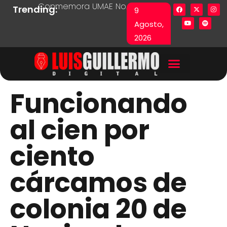
Conmemora UMAE No. 71 Día de las y los Pacie
Lista en excel expone pr
Fu
Trending:
9
Agosto,
2026
Funcionando
al cien por
ciento
cárcamos de
colonia 20 de