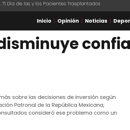
1 Día de las y los Pacientes Trasplantados
Inicio
Opinión
Noticias
Depor
disminuye confi
 más sobre las decisiones de inversión según
ación Patronal de la República Mexicana,
consultados consideró ese problema como un