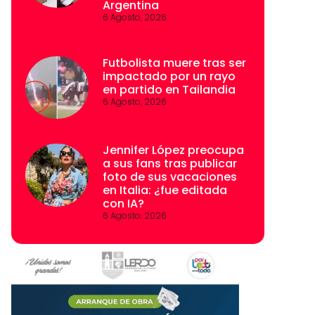
Argentina
6 Agosto, 2026
Futbolista muere tras ser
impactado por un rayo
en partido en Tailandia
6 Agosto, 2026
Jennifer López preocupa
a sus fans tras publicar
foto de sus vacaciones
en Italia: ¿fue editada
con IA?
6 Agosto, 2026