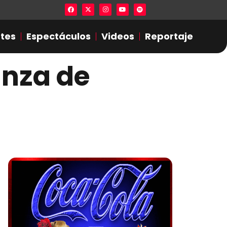
Lista en excel expone presuntas infidel
tes
Espectáculos
Videos
Reportaje
anza de