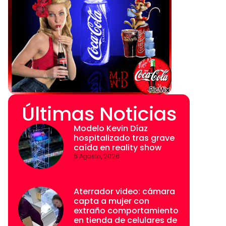
Últimas Noticias
Modelo Kevin Díaz
hospitalizado tras grave
caída en reality show
6 Agosto, 2026
Aterrador video: cámara
capta a mujer con
extraño comportamiento
en tienda de celulares de