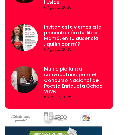
lluvias
6 Agosto, 2026
Invitan este viernes a la
presentación del libro
Mamá, en tu ausencia
¿quién por mí?
6 Agosto, 2026
Municipio lanza
convocatoria para el
Concurso Nacional de
Poesía Enriqueta Ochoa
2026
6 Agosto, 2026