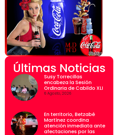
Últimas Noticias
Susy Torrecillas
encabeza la Sesión
Ordinaria de Cabildo XLI
6 Agosto, 2026
En territorio, Betzabé
Martínez coordina
atención inmediata ante
afectaciones por las