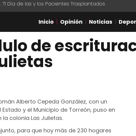
1 Día de las y los Pacientes Trasplantados
Inicio
Opinión
Noticias
Depor
ulo de escriturac
ulietas
e Román Alberto Cepeda González, con un
 Estado y el Municipio de Torreón, puso en
la colonia Las Julietas.
conjunto, para que hoy más de 230 hogares