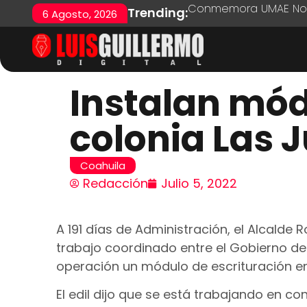
Conmemora UMAE No. 7
Trending:
6 Agosto, 2026
Instalan mód
colonia Las J
Coahuila
Redacción
Julio 5, 2022
A 191 días de Administración, el Alcald
trabajo coordinado entre el Gobierno del
operación un módulo de escrituración en 
El edil dijo que se está trabajando en 