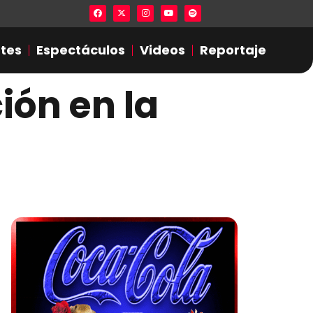
Lista en excel expone presuntas infidel
tes
Espectáculos
Videos
Reportaje
ión en la