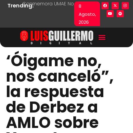
Conmemora UMAE No. 71 Día de las y los Pacie
Lista en excel expone pr
Fu
Trending:
8
Agosto,
2026
‘Óigame no,
nos canceló”,
la respuesta
de Derbez a
AMLO sobre