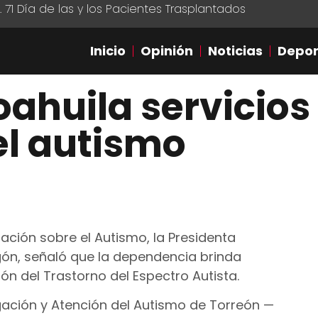
1 Día de las y los Pacientes Trasplantados
Inicio
Opinión
Noticias
Depor
oahuila servicios
el autismo
ación sobre el Autismo, la Presidenta
gón, señaló que la dependencia brinda
ón del Trastorno del Espectro Autista.
tigación y Atención del Autismo de Torreón —