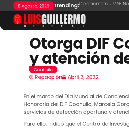
Conmemora UMAE No. 7
Trending:
8 Agosto, 2026
Otorga DIF C
y atención d
Coahuila
Redacción
Abril 2, 2022
En el marco del Día Mundial de Concienci
Honoraria del DIF Coahuila, Marcela Gor
servicios de detección oportuna y atenci
Para ello, indicó que el Centro de Inves