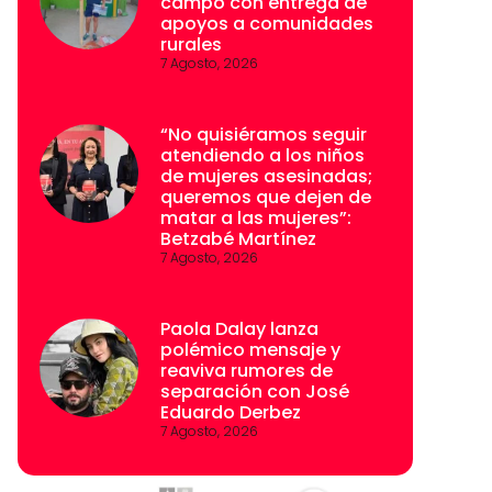
campo con entrega de
apoyos a comunidades
rurales
7 Agosto, 2026
“No quisiéramos seguir
atendiendo a los niños
de mujeres asesinadas;
queremos que dejen de
matar a las mujeres”:
Betzabé Martínez
7 Agosto, 2026
Paola Dalay lanza
polémico mensaje y
reaviva rumores de
separación con José
Eduardo Derbez
7 Agosto, 2026