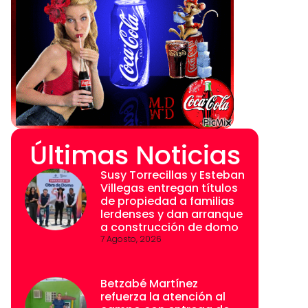
Últimas Noticias
Susy Torrecillas y Esteban
Villegas entregan títulos
de propiedad a familias
lerdenses y dan arranque
a construcción de domo
7 Agosto, 2026
Betzabé Martínez
refuerza la atención al