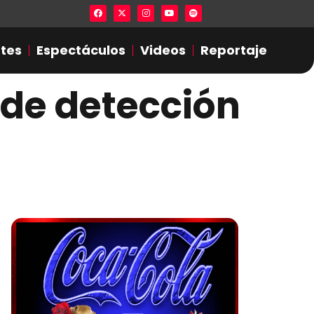
Lista en excel expone presuntas infidel
tes
Espectáculos
Videos
Reportaje
 de detección