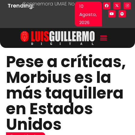
Conmemora UMAE No. 71 Día de las y los Pacie
Lista en excel expone pr
Fue
Trending:
10
Agosto,
2026
Pese a críticas,
Morbius es la
más taquillera
en Estados
Unidos