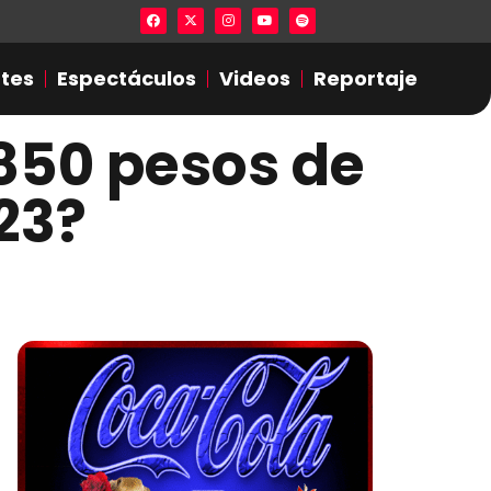
Lista en excel expone presuntas infidel
tes
Espectáculos
Videos
Reportaje
,850 pesos de
23?