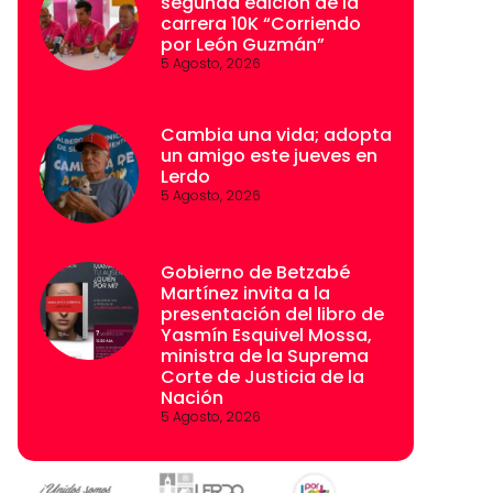
segunda edición de la
carrera 10K “Corriendo
por León Guzmán”
5 Agosto, 2026
Cambia una vida; adopta
un amigo este jueves en
Lerdo
5 Agosto, 2026
Gobierno de Betzabé
Martínez invita a la
presentación del libro de
Yasmín Esquivel Mossa,
ministra de la Suprema
Corte de Justicia de la
Nación
5 Agosto, 2026