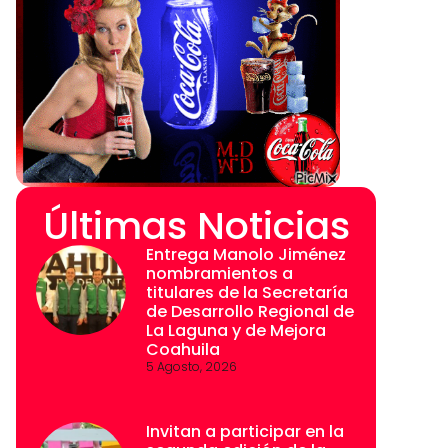
Últimas Noticias
Entrega Manolo Jiménez
nombramientos a
titulares de la Secretaría
de Desarrollo Regional de
La Laguna y de Mejora
Coahuila
5 Agosto, 2026
Invitan a participar en la