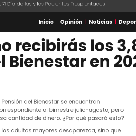
1 Día de las y los Pacientes Trasplantados
Inicio
Opinión
Noticias
Depor
o recibirás los 3
l Bienestar en 20
a Pensión del Bienestar se encuentran
orrespondiente al bimestre julio-agosto, pero
esa cantidad de dinero. ¿Por qué pasará esto?
a los adultos mayores desaparezca, sino que