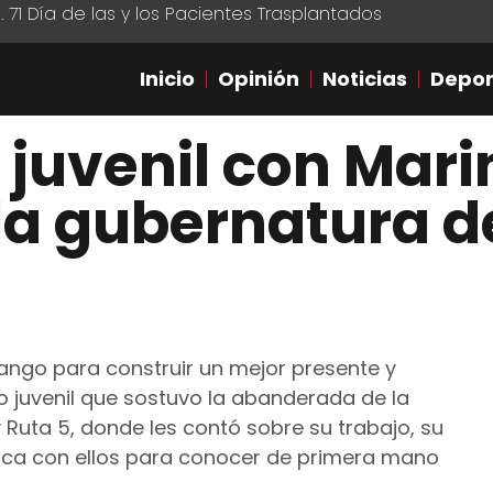
1 Día de las y los Pacientes Trasplantados
Inicio
Opinión
Noticias
Depor
 juvenil con Mari
la gubernatura 
rango para construir un mejor presente y
oro juvenil que sostuvo la abanderada de la
y Ruta 5, donde les contó sobre su trabajo, su
mica con ellos para conocer de primera mano