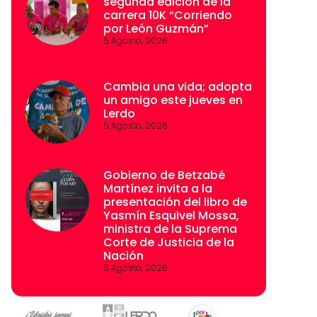
segunda edición de la
carrera 10K “Corriendo
por León Guzmán”
5 Agosto, 2026
Cambia una vida; adopta
un amigo este jueves en
Lerdo
5 Agosto, 2026
Gobierno de Betzabé
Martínez invita a la
presentación del libro de
Yasmín Esquivel Mossa,
ministra de la Suprema
Corte de Justicia de la
Nación
5 Agosto, 2026