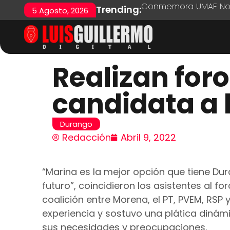
Conmemora UMAE No. 7
Trending:
5 Agosto, 2026
Realizan foro
candidata a 
Durango
Redacción
Abril 9, 2022
“Marina es la mejor opción que tiene Du
futuro”, coincidieron los asistentes al f
coalición entre Morena, el PT, PVEM, RSP 
experiencia y sostuvo una plática diná
sus necesidades y preocupaciones.