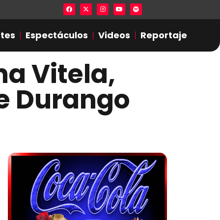
Lista en excel expone presuntas infide
tes
Espectáculos
Videos
Reportaje
na Vitela,
de Durango