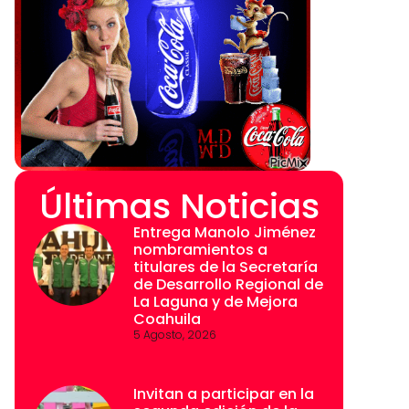
Últimas Noticias
Entrega Manolo Jiménez
nombramientos a
titulares de la Secretaría
de Desarrollo Regional de
La Laguna y de Mejora
Coahuila
5 Agosto, 2026
Invitan a participar en la