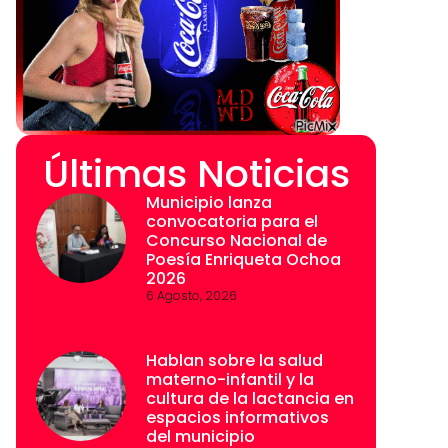
Últimas Noticias
Municipio lanza
convocatoria para el
Concurso Nacional de
Poesía Enriqueta Ochoa
2026
6 Agosto, 2026
Hablan sobre la salud
materno-infantil y la
cultura de la lactancia en
espacios informativos
del municipio