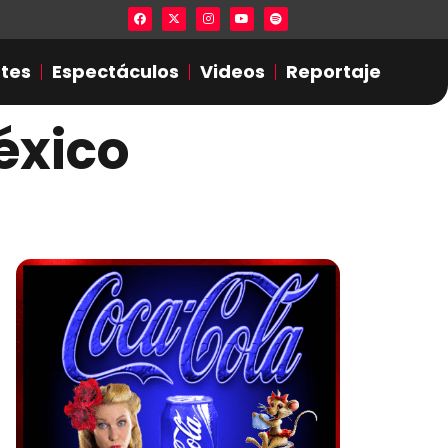
Lista en excel expone presuntas infidel
tes
Espectáculos
Videos
Reportaje
éxico