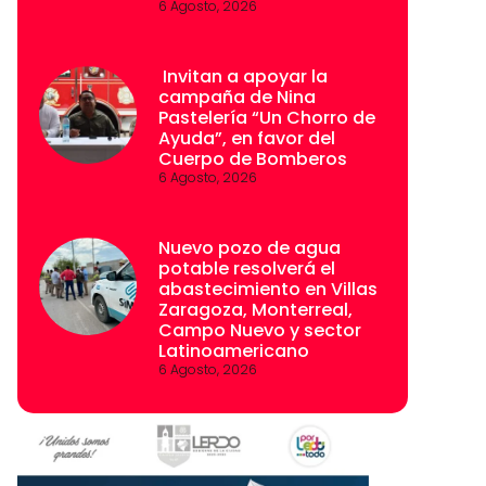
6 Agosto, 2026
Invitan a apoyar la
campaña de Nina
Pastelería “Un Chorro de
Ayuda”, en favor del
Cuerpo de Bomberos
6 Agosto, 2026
Nuevo pozo de agua
potable resolverá el
abastecimiento en Villas
Zaragoza, Monterreal,
Campo Nuevo y sector
Latinoamericano
6 Agosto, 2026