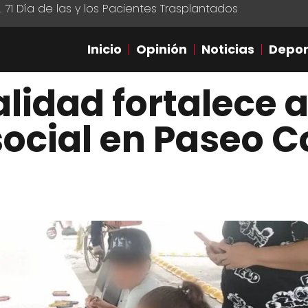
1 Día de las y los Pacientes Trasplantados
Inicio
Opinión
Noticias
Depor
alidad fortalece 
ocial en Paseo C