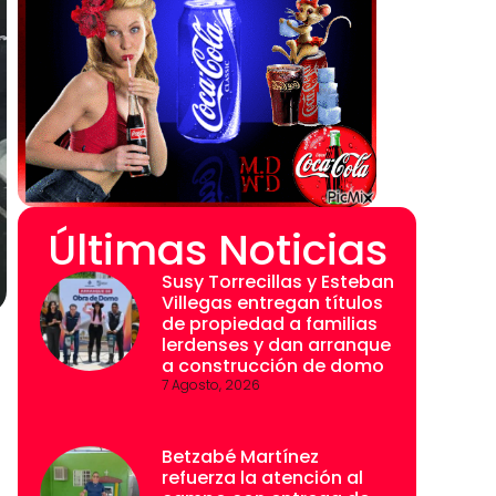
Últimas Noticias
Susy Torrecillas y Esteban
Villegas entregan títulos
de propiedad a familias
lerdenses y dan arranque
a construcción de domo
7 Agosto, 2026
Betzabé Martínez
refuerza la atención al