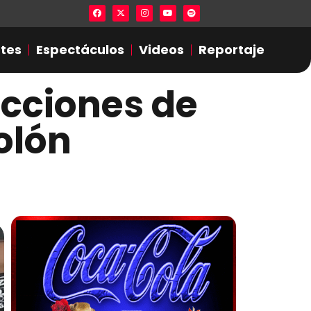
Lista en excel expone presuntas infidel
tes
Espectáculos
Videos
Reportaje
acciones de
olón