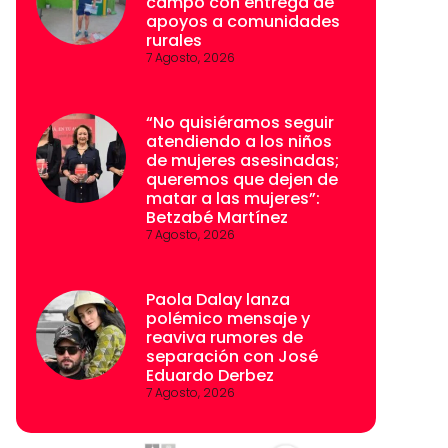
campo con entrega de
apoyos a comunidades
rurales
7 Agosto, 2026
“No quisiéramos seguir
atendiendo a los niños
de mujeres asesinadas;
queremos que dejen de
matar a las mujeres”:
Betzabé Martínez
7 Agosto, 2026
Paola Dalay lanza
polémico mensaje y
reaviva rumores de
separación con José
Eduardo Derbez
7 Agosto, 2026