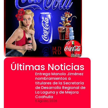
Últimas Noticias
Entrega Manolo Jiménez
nombramientos a
titulares de la Secretaría
de Desarrollo Regional de
La Laguna y de Mejora
Coahuila
5 Agosto, 2026