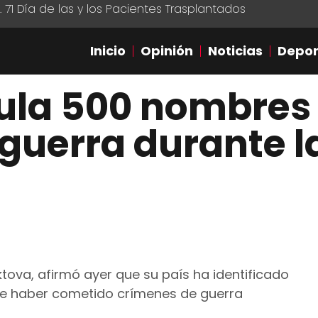
1 Día de las y los Pacientes Trasplantados
Inicio
Opinión
Noticias
Depor
cula 500 nombres
guerra durante l
iktova, afirmó ayer que su país ha identificado
e haber cometido crímenes de guerra