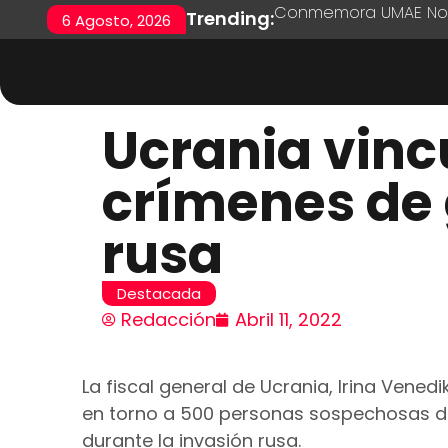
Conmemora UMAE No. 7
Trending:
6 Agosto, 2026
Ucrania vin
crímenes de 
rusa
Destacada
Redacción
Abril 11, 2022
La fiscal general de Ucrania, Irina Vened
en torno a 500 personas sospechosas d
durante la invasión rusa.