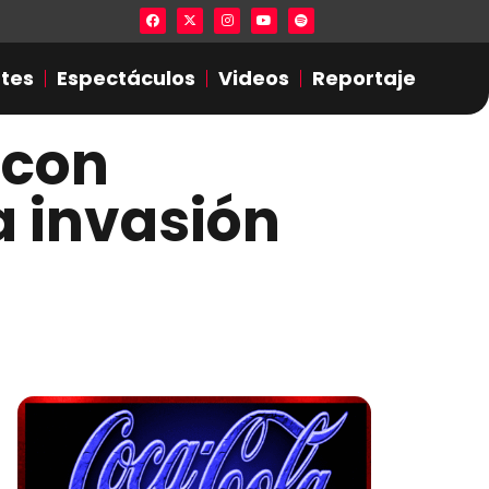
Lista en excel expone presuntas infidel
tes
Espectáculos
Videos
Reportaje
 con
a invasión