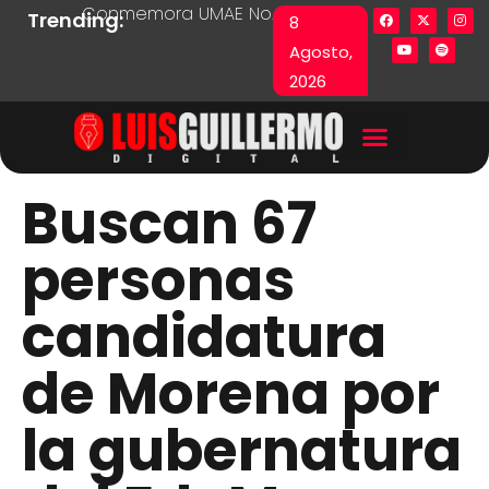
Conmemora UMAE No. 71 Día de las y los Pacie
Lista en excel expone pr
Fu
Trending:
8
Agosto,
2026
Buscan 67
personas
candidatura
de Morena por
la gubernatura