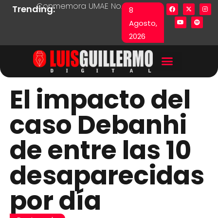
Conmemora UMAE No. 71 Día de las y los Pacie
Lista en excel expone pr
Fu
Trending:
8
Agosto,
2026
El impacto del
caso Debanhi
de entre las 10
desaparecidas
por día