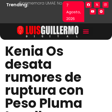
Conmemora UMAE No. 71 Día de las y los Pacie
Lista en excel expone pr
Fu
Trending:
7
Agosto,
2026
Kenia Os
desata
rumores de
ruptura con
Peso Pluma