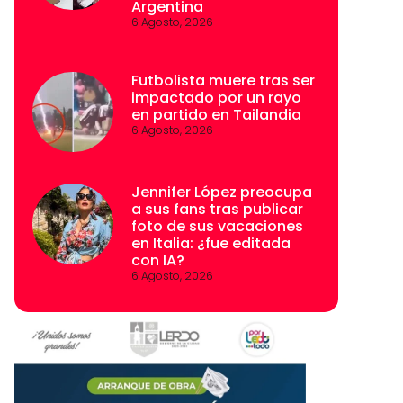
Argentina
6 Agosto, 2026
Futbolista muere tras ser
impactado por un rayo
en partido en Tailandia
6 Agosto, 2026
Jennifer López preocupa
a sus fans tras publicar
foto de sus vacaciones
en Italia: ¿fue editada
con IA?
6 Agosto, 2026