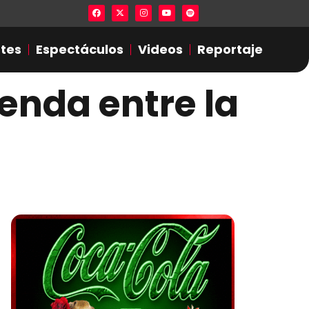
Lista en excel expone presuntas infidel
tes
Espectáculos
Videos
Reportaje
yenda entre la