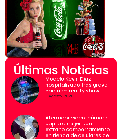
Últimas Noticias
Modelo Kevin Díaz
hospitalizado tras grave
caída en reality show
6 Agosto, 2026
Aterrador video: cámara
capta a mujer con
extraño comportamiento
en tienda de celulares de