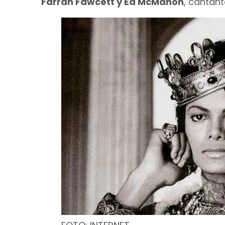
Farrah Fawcett y Ed McMahon
, cantant