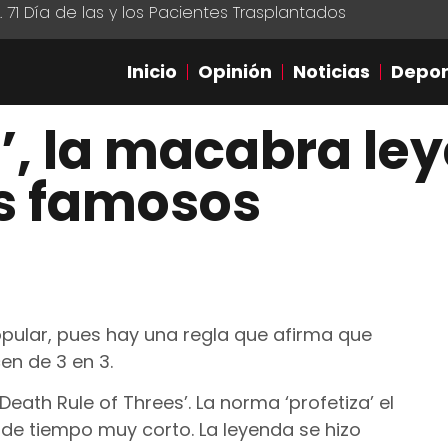
1 Día de las y los Pacientes Trasplantados
Inicio
Opinión
Noticias
Depor
3’, la macabra le
os famosos
pular, pues hay una regla que afirma que
en de 3 en 3.
eath Rule of Threes’. La norma ‘profetiza’ el
de tiempo muy corto. La leyenda se hizo