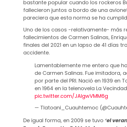
bastante popular cuando los rockeros Bu
fallecieron juntos a bordo de una avioneta
pareciera que esta norma se ha cumplid
Uno de los casos -relativamente- más r
fallecimientos de Carmen Salinas, Enriq
finales del 2021 en un lapso de 41 días t
accidente.
Lamentablemente me entero que hac
de Carmen Salinas. Fue imitadora, a
por parte del PRI. Nació en 1939 en T
en 1964 en la telenovela La Vecinda
pic.twitter.com/JAIgwVMM6g
— Tlatoani_Cuauhtemoc (@Cuauh
De igual forma, en 2009 se tuvo
‘el vera