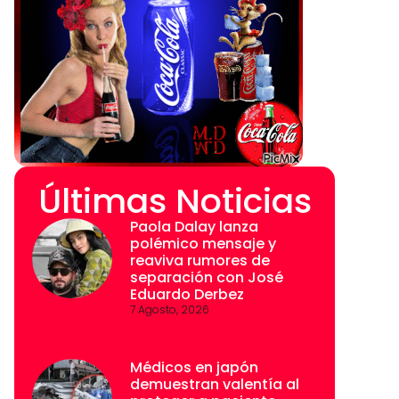
Últimas Noticias
Paola Dalay lanza
polémico mensaje y
reaviva rumores de
separación con José
Eduardo Derbez
7 Agosto, 2026
Médicos en japón
demuestran valentía al