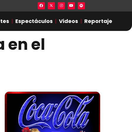
Lista en excel expone presuntas infidel
tes
Espectáculos
Videos
Reportaje
 en el