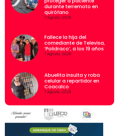
proteger a paciente
durante terremoto en
quirófano
7 Agosto, 2026
Fallece la hija del
comediante de Televisa,
‘Polidraco’, a los 19 años
7 Agosto, 2026
Abuelita insulta y roba
celular a repartidor en
Coacalco
7 Agosto, 2026