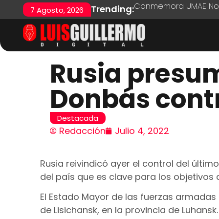
Conmemora UMAE No. 7
Trending:
7 Agosto, 2026
Rusia presum
Donbás cont
Destacada
Redacción
Julio 4, 2022
Rusia reivindicó ayer el control del últi
del país que es clave para los objetivos
El Estado Mayor de las fuerzas armadas 
de Lisichansk, en la provincia de Luhansk.