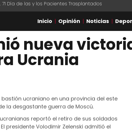
1 Día de las y los Pacientes Trasplantados
Inicio
Opinión
Noticias
Depor
ió nueva victoria
ra Ucrania
mo bastión ucraniano en una provincia del este
 de la desgastante guerra de Moscú.
ucranianas reportó el retiro de sus soldados
 El presidente Volodimir Zelenski admitió el